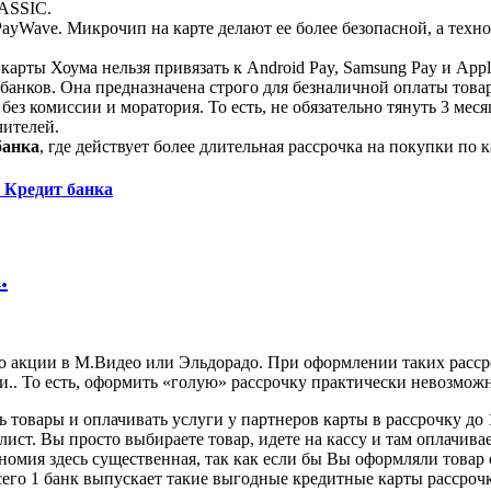
ASSIC.
ayWave. Микрочип на карте делают ее более безопасной, а тех
карты Хоума нельзя привязать к Android Pay, Samsung Pay и Appl
 банков. Она предназначена строго для безналичной оплаты товар
з комиссии и моратория. То есть, не обязательно тянуть 3 меся
чителей.
банка
, где действует более длительная рассрочка на покупки по к
м Кредит банка
.
о акции в М.Видео или Эльдорадо. При оформлении таких рассро
. То есть, оформить «голую» рассрочку практически невозможно
 товары и оплачивать услуги у партнеров карты в рассрочку до
ст. Вы просто выбираете товар, идете на кассу и там оплачивае
номия здесь существенная, так как если бы Вы оформляли товар 
сего 1 банк выпускает такие выгодные кредитные карты рассроч