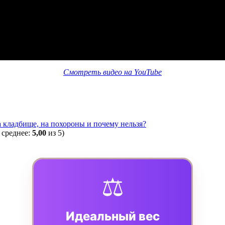
Смотреть видео на YouTube
 кладбище, на похороны и почему нельзя?
 среднее:
5,00
из 5)
⚖️
Идеальный вес