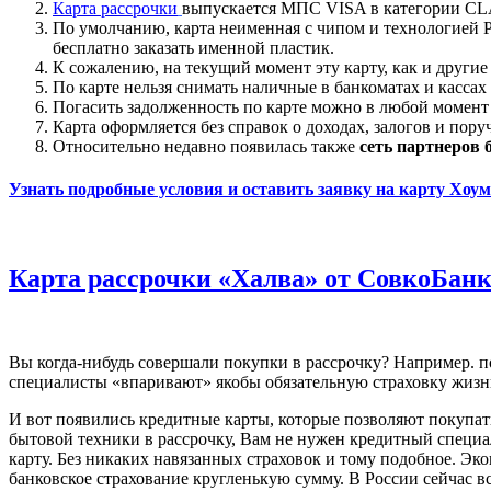
Карта рассрочки
выпускается МПС VISA в категории CL
По умолчанию, карта неименная с чипом и технологией P
бесплатно заказать именной пластик.
К сожалению, на текущий момент эту карту, как и другие 
По карте нельзя снимать наличные в банкоматах и кассах
Погасить задолженность по карте можно в любой момент бе
Карта оформляется без справок о доходах, залогов и пору
Относительно недавно появилась также
сеть партнеров 
Узнать подробные условия и оставить заявку на карту Хоу
Карта рассрочки «Халва» от СовкоБанк
Вы когда-нибудь совершали покупки в рассрочку? Например. п
специалисты «впаривают» якобы обязательную страховку жизни.
И вот появились кредитные карты, которые позволяют покупать
бытовой техники в рассрочку, Вам не нужен кредитный специали
карту. Без никаких навязанных страховок и тому подобное. Эко
банковское страхование кругленькую сумму. В России сейчас в