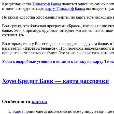
Кредитная карта
Тинькофф Банк
а
является одной из самых попу
отличии от других карт,
карту Тинькофф Банка
вы получите уже
Но кроме удобства оформления карты, по карте есть нескольк
Во-первых, это бонусная программа «Браво», которая позволя
банке. Это, к примеру, крупные интернет-магазины, известные
составит 1%.
Во-вторых, если у Вас есть долг по кредитке в другом банке,
называется
«Перевод баланса»
. При переносе задолженности и
проценты начисляться не будут. Это уникальная услуга, котора
Узнать подробные условия и оставить заявку на карту Тин
Хоум Кредит Банк — карта рассрочки
Особенности
карты:
К
арта
принимается абсолютно по всему миру везде , где 